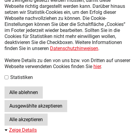
die zwingend gesetzt werden müssen, damit diese
Webseite richtig dargestellt werden kann. Darüber hinaus
setzen wir Statistik-Cookies ein, um den Erfolg dieser
Webseite nachvollziehen zu können. Die Cookie-
SARAH AVERMANN
Einstellungen können Sie über die Schaltfläche „Cookies“
Endkundenservice
im Footer jederzeit wieder bearbeiten. Sollten Sie in die
Anrufzeiten:
Cookies für Statistiken nicht mehr einwilligen wollen,
MO - FR | 09:00 - 16:00
deaktivieren Sie die Checkboxen. Weitere Informationen
finden Sie in unseren
Datenschutzhinweisen
.
+49 5401 852 139
Weitere Details zu den von uns bzw. von Dritten auf unserer
E-Mail Schreiben
Webseite verwendeten Cookies finden Sie
hier
.
Statistiken
HÄNDLER FINDEN
Alle ablehnen
Ausgewählte akzeptieren
Alle akzeptieren
Zeige Details