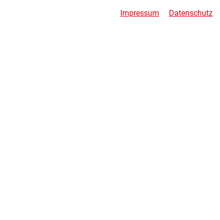
Impressum
Datenschutz
PRODUKTE
SCHLAFZIMMER MODERN
SCHLAFZIMMER KLASSISCH
SCHRANKSYSTEME
KOMMODEN UND NACHTSCHRÄNKE