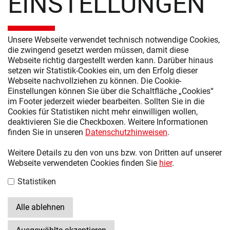
EINSTELLUNGEN
SCHLAFZIMMER MODERN
SCHLAFZIMMER KLASSISCH
Unsere Webseite verwendet technisch notwendige Cookies,
SCHRANKSYSTEME
die zwingend gesetzt werden müssen, damit diese
Webseite richtig dargestellt werden kann. Darüber hinaus
KOMMODEN UND NACHTSCHRÄNKE
setzen wir Statistik-Cookies ein, um den Erfolg dieser
Webseite nachvollziehen zu können. Die Cookie-
ZUBEHÖR
Einstellungen können Sie über die Schaltfläche „Cookies“
im Footer jederzeit wieder bearbeiten. Sollten Sie in die
WEITERE LINKS
Cookies für Statistiken nicht mehr einwilligen wollen,
deaktivieren Sie die Checkboxen. Weitere Informationen
ÜBER UNS
finden Sie in unseren
Datenschutzhinweisen
.
KARRIERE
Weitere Details zu den von uns bzw. von Dritten auf unserer
Webseite verwendeten Cookies finden Sie
hier
.
IMPRESSUM
Statistiken
DATENSCHUTZ
UMSETZUNGSPLAN GEMÄSS ENEFG
Alle ablehnen
BARRIEREFREIHEITSERKLÄRUNG