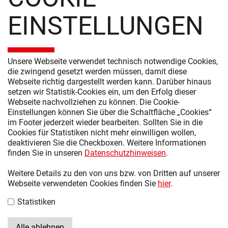
PRODUKTE
EINSTELLUNGEN
SCHLAFZIMMER MODERN
SCHLAFZIMMER KLASSISCH
Unsere Webseite verwendet technisch notwendige Cookies,
SCHRANKSYSTEME
die zwingend gesetzt werden müssen, damit diese
Webseite richtig dargestellt werden kann. Darüber hinaus
KOMMODEN UND NACHTSCHRÄNKE
setzen wir Statistik-Cookies ein, um den Erfolg dieser
Webseite nachvollziehen zu können. Die Cookie-
ZUBEHÖR
Einstellungen können Sie über die Schaltfläche „Cookies“
im Footer jederzeit wieder bearbeiten. Sollten Sie in die
WEITERE LINKS
Cookies für Statistiken nicht mehr einwilligen wollen,
deaktivieren Sie die Checkboxen. Weitere Informationen
ÜBER UNS
finden Sie in unseren
Datenschutzhinweisen
.
KARRIERE
Weitere Details zu den von uns bzw. von Dritten auf unserer
Webseite verwendeten Cookies finden Sie
hier
.
IMPRESSUM
Statistiken
DATENSCHUTZ
UMSETZUNGSPLAN GEMÄSS ENEFG
Alle ablehnen