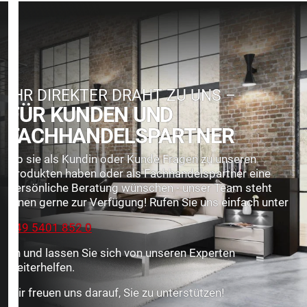
IHR DIREKTER DRAHT ZU UNS –
FÜR KUNDEN UND
FACHHANDELS­PARTNER
Ob sie als Kundin oder Kunde Fragen zu unseren
Produkten haben oder als Fachhandelspartner eine
persönliche Beratung wünschen - unser Team steht
Ihnen gerne zur Verfügung! Rufen Sie uns einfach unter
+49 5401 852 0
an und lassen Sie sich von unseren Experten
weiterhelfen.
Wir freuen uns darauf, Sie zu unterstützen!