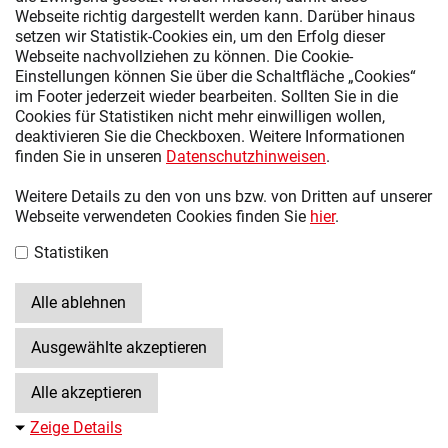
Webseite richtig dargestellt werden kann. Darüber hinaus
setzen wir Statistik-Cookies ein, um den Erfolg dieser
Webseite nachvollziehen zu können. Die Cookie-
SARAH AVERMANN
Einstellungen können Sie über die Schaltfläche „Cookies“
Endkundenservice
im Footer jederzeit wieder bearbeiten. Sollten Sie in die
Anrufzeiten:
Cookies für Statistiken nicht mehr einwilligen wollen,
MO - FR | 09:00 - 16:00
deaktivieren Sie die Checkboxen. Weitere Informationen
finden Sie in unseren
Datenschutzhinweisen
.
+49 5401 852 139
Weitere Details zu den von uns bzw. von Dritten auf unserer
E-Mail Schreiben
Webseite verwendeten Cookies finden Sie
hier
.
Statistiken
HÄNDLER FINDEN
Alle ablehnen
Ausgewählte akzeptieren
Alle akzeptieren
Zeige Details