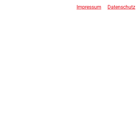
Impressum
Datenschutz
PRODUKTE
SCHLAFZIMMER MODERN
SCHLAFZIMMER KLASSISCH
SCHRANKSYSTEME
KOMMODEN UND NACHTSCHRÄNKE