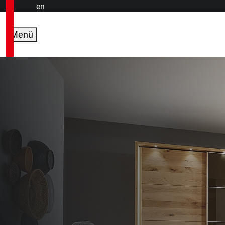
de
en
Menü